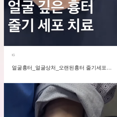
IG
얼굴흉터_얼굴상처_오랜된흉터 줄기세포치료_조아성형외과_JOA Plastic Surgery