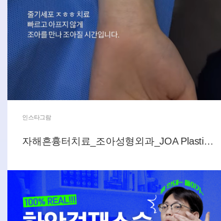
인스타그람
자해흔흉터치료_조아성형외과_JOA Plastic Surgery_Scar Treatment