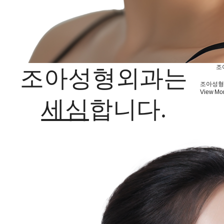
조
조아성형외과는
조아성형
View Mor
세심
합니다.